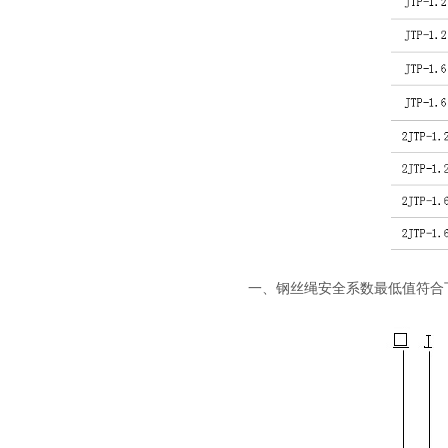
一、钢丝绳安全系数最低值符合