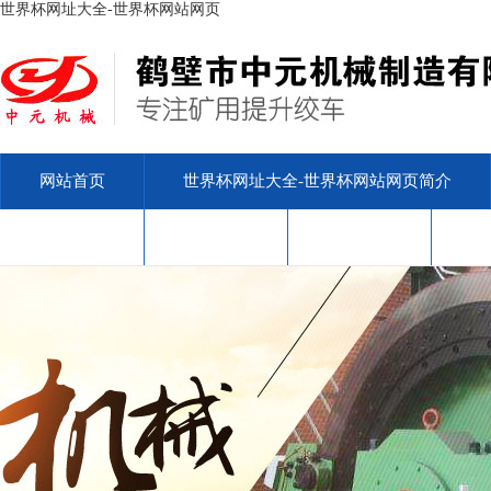
世界杯网址大全-世界杯网站网页
网站首页
世界杯网址大全-世界杯网站网页简介
安标查询
售后服务
联系我们