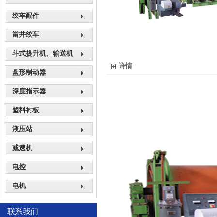
绞车配件
凿井绞车
斗式提升机、输送机
详情
盘形制动器
深度指示器
塑料衬板
液压站
减速机
电控
电机
联系我们