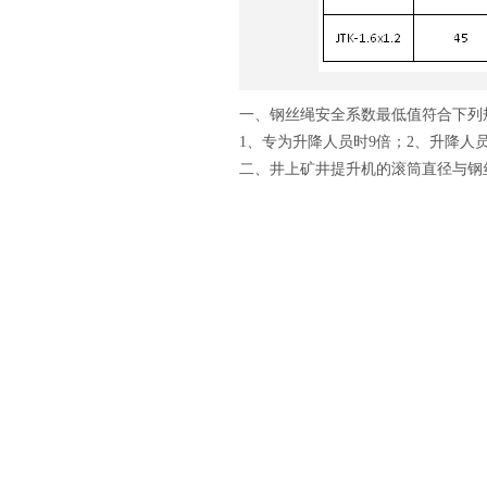
一、钢丝绳安全系数最低值符合下列
1、专为升降人员时9倍；2、升降人员
二、井上矿井提升机的滚筒直径与钢
三、卷筒上的钢丝绳缠绕层数应符合
1、立井中升降人员或升降人员和物料
2、倾斜井巷中升降人员和物料的，2
上一篇：
JTK-1.0×0.8矿用绞车
网站首页
世界杯网址大全-世界杯网站网页简介