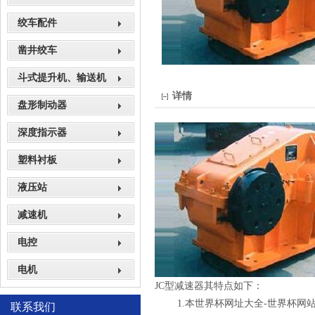
绞车配件
凿井绞车
斗式提升机、输送机
详情
盘形制动器
深度指示器
塑料衬板
液压站
减速机
电控
电机
JC型减速器其特点如下：
1.本世界杯网址大全-世界杯网站
联系我们