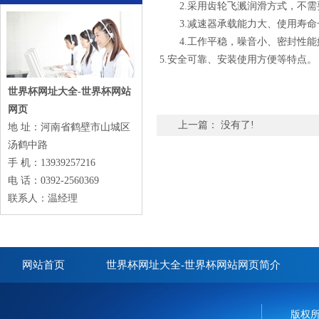
2.采用齿轮飞溅润滑方式，不需
3.减速器承载能力大、使用寿命
4.工作平稳，噪音小、密封性能
5.安全可靠、安装使用方便等特点。
世界杯网址大全-世界杯网站
网页
上一篇： 没有了!
地 址：河南省鹤壁市山城区
汤鹤中路
手 机：13939257216
电 话：0392-2560369
联系人：温经理
网站首页
世界杯网址大全-世界杯网站网页简介
版权