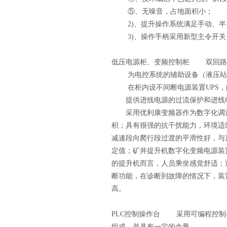
⑤、无噪音，占地面积小；
2)、提升操作系统满足手动、半
3)、操作手柄采用新型主令开关
低压电源柜、变频控制柜 双回路
为电控系统的辅助设备（液压站、润滑
在柜内设不间断电源装置UPS，向
提供进线电源的过流保护和进线电
采用优利康变频器作为数字化调速
积；具有很强的抗干扰能力，环境适
减速段向爬行段过渡的平滑性好，与
定值；矿井提升机数字化变频电源装置
的提升机而言，人员乘坐感觉舒适；
断功能，在诊断到故障的情况下，装
高。
PLC控制操作台 采用可编程控制器（
组成，并具有一定的余量。