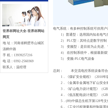
电气系统：有多种控制系统可供用户
世界杯网址大全-世界杯网站
1）普通型：选用国内知名电气生
网页
2） PLC型：其特点是数字控制
地 址：河南省鹤壁市山城区
3） 变频型：是目前为止先进、
汤鹤中路
4） 在控制系统中，根据最新煤
手 机：13939257216
5） 变频-PLC电气设备
电 话：0392-2560369
联系人：温经理
总则： 本交流电控系统设备符合
1．《煤矿安全规程》（2010年
2．《金属非金属地下矿山安全规程》（
3．《矿山电力设计规范》（GB500
4．《低压配电设计规范》（GB500
5．(89)中煤总生机字第128号
6．《工业过程测量和控制装置的电磁兼