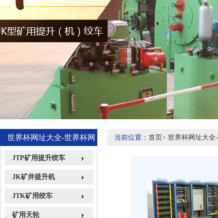
世界杯网址大全-世界杯网
当前位置：
首页
>
世界杯网址大全
站网页展示
JTP矿用提升绞车
JK矿井提升机
JTK矿用绞车
矿用天轮