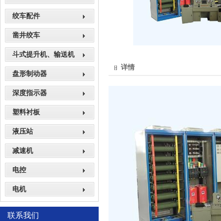
绞车配件
凿井绞车
斗式提升机、输送机
详情
盘形制动器
深度指示器
塑料衬板
液压站
减速机
电控
电机
联系我们