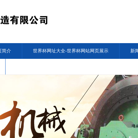
页简介
世界杯网址大全-世界杯网站网页展示
新